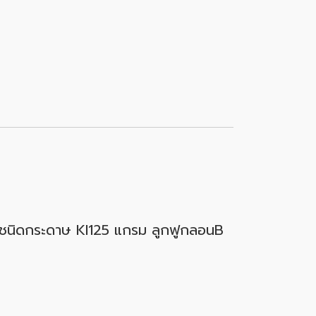
ใบ ชนิดกระดาษ KI125 แกรม ลูกฟูกลอนB