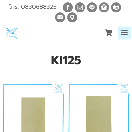
โทร.
0830688325
KI125