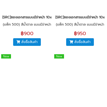
[SRC]ซองเอกสารแบบมีจ่าหน้า 10x13"(KI125)
[SRC]ซองเอกสารแบบมีจ่าหน้า 10x1
(แพ็ค 500) สีน้ำตาล แบบมีจ่าหน้า
(แพ็ค 500) สีน้ำตาล แบบมีจ่าหน้า
฿900
฿950
สั่งซื้อสินค้า
สั่งซื้อสินค้า
New
New