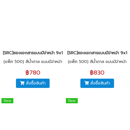
[SRC]ซองเอกสารแบบมีจ่าหน้า 9x12"(KI125)
[SRC]ซองเอกสารแบบมีจ่าหน้า 9x13"
(แพ็ค 500) สีน้ำตาล แบบมีจ่าหน้า
(แพ็ค 500) สีน้ำตาล แบบมีจ่าหน้า
฿780
฿830
สั่งซื้อสินค้า
สั่งซื้อสินค้า
New
New