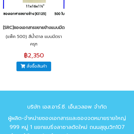
[SRC]ซองเอกสารขยายข้างแบบมีตราครุฑ 11x16x1.5"(KI125)
(แพ็ค 500) สีน้ำตาล แบบมีตรา
ครุฑ
฿2,350
สั่งซื้อสินค้า
บริษัท เอส.อาร์.ซี. เอ็นเวลอพ จำกัด
ผู้ผลิต-จำหน่ายซองเอกสารและซองจดหมายรายใหญ่
999 หมู่ 1 แยกแบริ่งลาซาลตัดใหม่ ถนนสุขุมวิท107