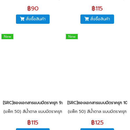
฿90
฿115
สั่งซื้อสินค้า
สั่งซื้อสินค้า
New
New
[SRC]ซองเอกสารแบบมีตราครุฑ 9x13"(KI125)
[SRC]ซองเอกสารแบบมีตราครุฑ 10x
(แพ็ค 50) สีน้ำตาล แบบมีตราครุฑ
(แพ็ค 50) สีน้ำตาล แบบมีตราครุฑ
฿115
฿125