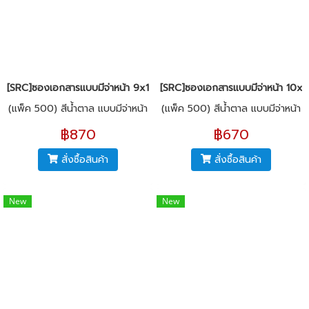
[SRC]ซองเอกสารแบบมีจ่าหน้า 9x14"(KI125)
[SRC]ซองเอกสารแบบมีจ่าหน้า 10x12
(แพ็ค 500) สีน้ำตาล แบบมีจ่าหน้า
(แพ็ค 500) สีน้ำตาล แบบมีจ่าหน้า
฿870
฿670
สั่งซื้อสินค้า
สั่งซื้อสินค้า
New
New