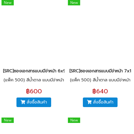
New
New
[SRC]ซองเอกสารแบบมีจ่าหน้า 6x9"(KI125)
[SRC]ซองเอกสารแบบมีจ่าหน้า 7x10
(แพ็ค 500) สีน้ำตาล แบบมีจ่าหน้า
(แพ็ค 500) สีน้ำตาล แบบมีจ่าหน้า
฿600
฿640
สั่งซื้อสินค้า
สั่งซื้อสินค้า
New
New