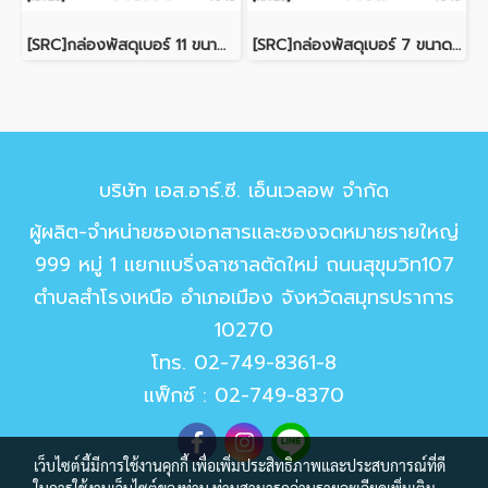
[SRC]กล่องพัสดุเบอร์ 11 ขนาด 20.8x25.4x12cm (10 ใบ) ไม่พิมพ์
[SRC]กล่องพัสดุเบอร์ 7 ขนาด 17.1x29.2x11.4cm (10 ใบ) ไม่พิมพ์
บริษัท เอส.อาร์.ซี. เอ็นเวลอพ จำกัด
ผู้ผลิต-จำหน่ายซองเอกสารและซองจดหมายรายใหญ่
999 หมู่ 1 แยกแบริ่งลาซาลตัดใหม่ ถนนสุขุมวิท107
ตำบลสำโรงเหนือ อำเภอเมือง จังหวัดสมุทรปราการ
10270
โทร.
02-749-8361-8
แฟ็กซ์ : 02-749-8370
เว็บไซต์นี้มีการใช้งานคุกกี้ เพื่อเพิ่มประสิทธิภาพและประสบการณ์ที่ดี