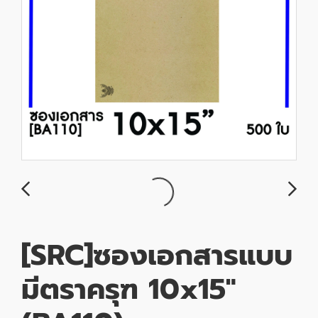
[SRC]ซองเอกสารแบบ
มีตราครุฑ 10x15"