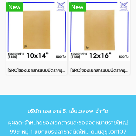
New
New
[SRC]ซองเอกสารแบบมีตราครุฑ 10x14"(S120)
[SRC]ซองเอกสารแบบมีตราครุฑ 12x16"(S120)
บริษัท เอส.อาร์.ซี. เอ็นเวลอพ จำกัด
ผู้ผลิต-จำหน่ายซองเอกสารและซองจดหมายรายใหญ่
999 หมู่ 1 แยกแบริ่งลาซาลตัดใหม่ ถนนสุขุมวิท107