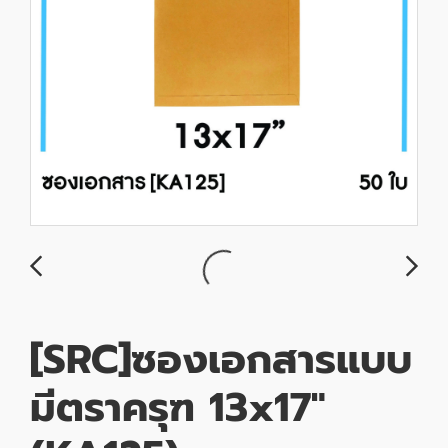
[SRC]ซองเอกสารแบบ
มีตราครุฑ 13x17"