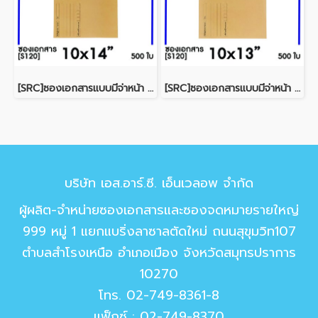
[SRC]ซองเอกสารแบบมีจ่าหน้า 10x14"(S120)
[SRC]ซองเอกสารแบบมีจ่าหน้า 10x13"(S120)
บริษัท เอส.อาร์.ซี. เอ็นเวลอพ จำกัด
ผู้ผลิต-จำหน่ายซองเอกสารและซองจดหมายรายใหญ่
999 หมู่ 1 แยกแบริ่งลาซาลตัดใหม่ ถนนสุขุมวิท107
ตำบลสำโรงเหนือ อำเภอเมือง จังหวัดสมุทรปราการ
10270
โทร.
02-749-8361-8
แฟ็กซ์ : 02-749-8370