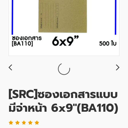
[SRC]ซองเอกสารแบบ
มีจ่าหน้า 6x9"(BA110)