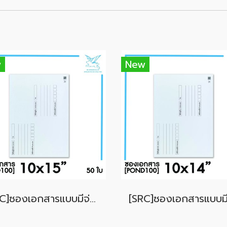
w
New
[SRC]ซองเอกสารแบบมีจ่าหน้า 10x15"(POND100)