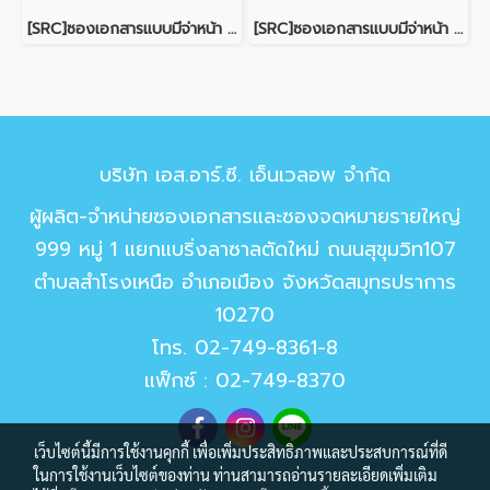
[SRC]ซองเอกสารแบบมีจ่าหน้า 10x15"(POND100)
[SRC]ซองเอกสารแบบมีจ่าหน้า 9x12"(KI125)
บริษัท เอส.อาร์.ซี. เอ็นเวลอพ จำกัด
ผู้ผลิต-จำหน่ายซองเอกสารและซองจดหมายรายใหญ่
999 หมู่ 1 แยกแบริ่งลาซาลตัดใหม่ ถนนสุขุมวิท107
ตำบลสำโรงเหนือ อำเภอเมือง จังหวัดสมุทรปราการ
10270
โทร.
02-749-8361-8
แฟ็กซ์ : 02-749-8370
เว็บไซต์นี้มีการใช้งานคุกกี้ เพื่อเพิ่มประสิทธิภาพและประสบการณ์ที่ดี
ในการใช้งานเว็บไซต์ของท่าน ท่านสามารถอ่านรายละเอียดเพิ่มเติม