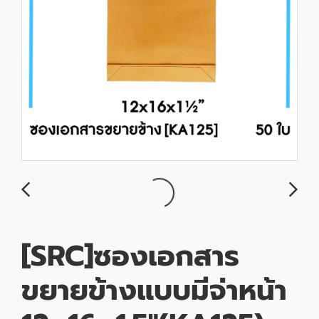
[SRC]ซองเอกสาร
ขยายข้างแบบมีจ่าหน้า