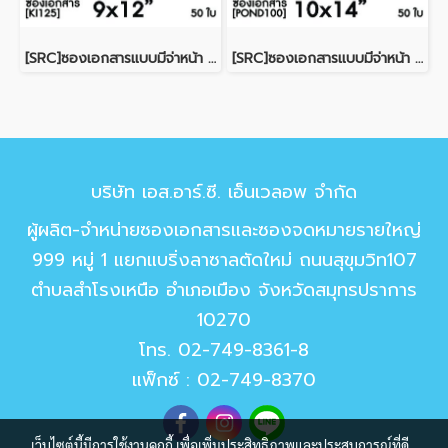
[SRC]ซองเอกสารแบบมีจ่าหน้า 9x12"(KI125)
[SRC]ซองเอกสารแบบมีจ่าหน้า 10x14"(POND100)
บริษัท เอส.อาร์.ซี. เอ็นเวลอพ จำกัด
ผู้ผลิต-จำหน่ายซองเอกสารและซองจดหมายรายใหญ่
999 หมู่ 1 แยกแบริ่งลาซาลตัดใหม่ ถนนสุขุมวิท107
ตำบลสำโรงเหนือ อำเภอเมือง จังหวัดสมุทรปราการ
10270
โทร.
02-749-8361-8
แฟ็กซ์ : 02-749-8370
เว็บไซต์นี้มีการใช้งานคุกกี้ เพื่อเพิ่มประสิทธิภาพและประสบการณ์ที่ดี