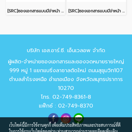
[SRC]ซองเอกสารแบบมีจ่าหน้า 6x9"(S120)
[SRC]ซองเอกสารแบบมีจ่าหน้า 10x15"(POND100)
บริษัท เอส.อาร์.ซี. เอ็นเวลอพ จำกัด
ผู้ผลิต-จำหน่ายซองเอกสารและซองจดหมายรายใหญ่
999 หมู่ 1 แยกแบริ่งลาซาลตัดใหม่ ถนนสุขุมวิท107
ตำบลสำโรงเหนือ อำเภอเมือง จังหวัดสมุทรปราการ
10270
โทร.
02-749-8361-8
แฟ็กซ์ : 02-749-8370
เว็บไซต์นี้มีการใช้งานคุกกี้ เพื่อเพิ่มประสิทธิภาพและประสบการณ์ที่ดี
ในการใช้งานเว็บไซต์ของท่าน ท่านสามารถอ่านรายละเอียดเพิ่มเติม