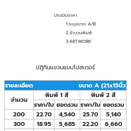
ประเมินราคา
1.ระบุขนาด A/B
2.จำนวนพิมพ์
3.ARTWORK
ปฎิทินแขวนแบบโปสเตอร์
รายละเอียด
ขนาด A (21x15นิ้ว)
พิมพ์ 1 สี
พิมพ์ 2 สี
จำนวน
ราคา/ใบ
ยอดรวม
ราคา/ใบ
ยอดรวม
ร
200
22.70
4,540
25.70
5,140
300
18.95
5,685
22.20
6,660