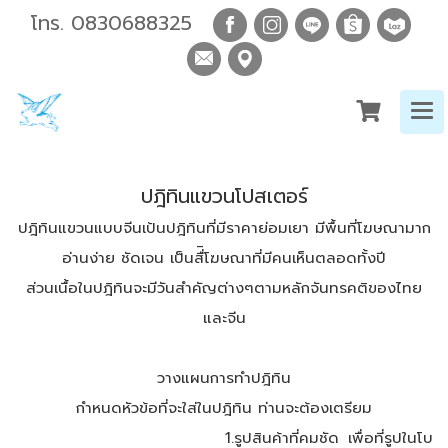
โทร.
0830688325
ปฎิทินแขวนโปสเตอร์
ปฎิทินแขวนแบบจีนเป้นปฎิทินที่มีราคาย่อมเยา มีพื้นที่โฆษณามาก
อ่านง่าย ชัดเจน เป็นสื่ิโฆษณาที่มีคนเห็นตลอดทั้งปี
ส่วนเนื้อในปฎิทินจะมีวันสำคัญต่างๆตามหลักจันทรคติของไทย
และจีน
วางแผนการทำปฎิทิน
กำหนดหัวข้อที่จะใส่ในปฎิทิน ท่านจะต้องเตรียม
1.รูปสินค้าที่คมชัด เพื่อที่รูปในโบ